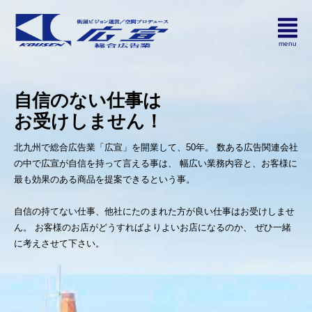
求
人
募
集
ベリー
自信のない仕事は
お受けしません！
北九州で総合広告業「広宣」を開業して、50年。 数ある広告関連会社
の中で広宣が自信を持って言える事は、 幅広い業務内容と、お客様に
最も効果のある商品を提案できるという事。
自信の持てない仕事、他社にたのまれた方が良い仕事はお受けしませ
ん。 お客様のお店がどうすればよりよいお店になるのか、 ぜひ一緒
に考えさせて下さい。