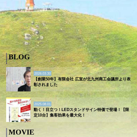
BLOG
2026.03.30
【創業50年】有限会社 広宣が北九州商工会議所より表
彰されました
2025.08.01
動く！目立つ！LEDスタンドサイン特価で登場！【限
定10台】集客効果を最大化！
MOVIE