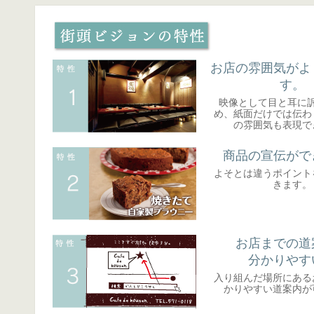
お店の雰囲気がよ
す。
映像として目と耳に
め、紙面だけでは伝わ
の雰囲気も表現で
商品の宣伝がで
よそとは違うポイント
きます。
お店までの道
分かりやす
入り組んだ場所にある
かりやすい道案内が